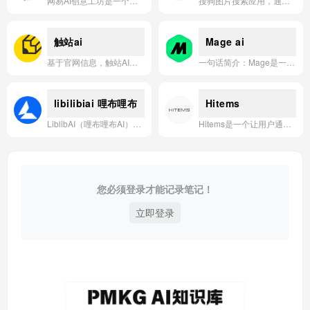
网易AI创意工坊是一个集云端Stable Diffusion生图、模型训练与社区分享于一体的零门槛AI艺术创作平台，让用户无需本地部署即可高效生成和定制视觉内容。
搜狗图片搜索应用，通过智能聚合明星时尚、活动等实时组图资讯，让用户轻松浏览高清视觉内容，获取最新娱乐动态。
触站ai
Mage ai
基于官网信息，触站AI是一款专注于为创作者提供高效、高质量AI绘画与设计辅助功能的智能创作工具。
一句话简介：Mage是一款基于AI技术的图像生成和编辑工具，支持通过文本描述快速创建高质量图像，并提供多种风格和自定义选项，适用于创意设计、艺术创作和内容制作。
libilibiai 哩布哩布
Hitems
LiblibAI（哩布哩布AI）是一个集AI绘画模型分享、在线生图、模型训练于一体的创意生产力平台，为设计师、自媒体人和AI绘画爱好者提供“百图自由”的国产AI创作工具。
Hitems是一个让用户通过AI设计创意产品、参与社区挑战并有机会将作品免费实体化的创意实现平台。
您必须登录才能记录笔记！
立即登录