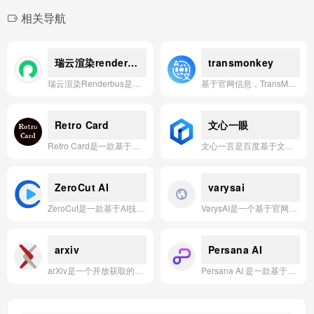
相关导航
瑞云渲染renderbus
transmonkey
瑞云渲染Renderbus是瑞云科技旗下基于云计算技术的影视动画渲染服务平台，为全球用户提供高效、稳定、安全的云端渲染解决方案。
基于官网信息，TransMonkey 是一款由 AI 驱动的多语言翻译工具，专注于高效、精准地翻译网页、文档和图片内容。
Retro Card
文心一眼
Retro Card是一款基于自定义主题、支持多尺寸布局与中文字体，并可通过Excel批量生成复古风格文字卡片的AI应用。
文心一言是百度基于文心大模型推出的新一代知识增强大语言模型，能够与人对话互动，回答问题，协助创作，高效便捷地帮助人们获取信息、知识和灵感。
ZeroCut AI
varysai
ZeroCut是一款基于AI技术的视频自动剪辑工具，可快速识别并去除视频中的静音、重复、无意义片段及口误，显著提升视频后期制作效率。
VarysAI是一个基于官网信息的AI应用，专注于提供智能化的解决方案与自动化服务，以提升用户的工作效率与决策能力。
arxiv
Persana AI
arXiv是一个开放获取的学术预印本平台，主要涵盖物理学、数学、计算机科学、定量生物学、定量金融、统计学、电气工程与系统科学以及经济学等领域的研究论文。
Persana AI 是一款基于智能体的销售与营销研究平台，能够从超过 1 亿个数据源中自动采集并整合高意图线索，将客户研究时间缩短 90% 以上，帮助团队更高效地创建个性化推广内容。