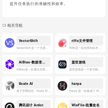
提升任务执行的准确性和效率。
相关导航
VectorShift
riffo文件管理
VectorShift 是一个无需编码即可快速构建、部署和管理 AI 应用与工作流的平台。
Riffo是一款利用AI技术自动重命名文件并智能分类到对应文件夹的Mac桌面应用。
AiBiao-数据变图表
盖世游戏
AiBiao是一款通过自然语言对话，让用户像聊天一样快速处理复杂数据并一键生成专业图表的数据可视化应用。
盖世游戏是一个多功能安卓游戏平台，支持PC模拟器、云游戏和游戏串流，并深度整合Steam与EPIC游戏库，让玩家随时随地畅玩3A大作。
Scale AI
harpa
基于官网信息，Scale AI专注于为AI模型提供高质量的训练数据、评估与评测服务，助力企业高效构建和部署可靠的AI应用。
Harpa 是一款集成了 AI 驱动的自动化、网页监控、内容摘要与写作辅助功能的浏览器扩展，旨在提升用户的工作效率与在线体验。
腾讯设计 Ardot
WisFile-批量改名