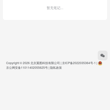
暂无笔记...
Copyright © 2026
北京翼图科技有限公司
|
京ICP备2022035364号-1
|
京公网安备11011402055625号
|
隐私政策
Warning
: Undefined array key "buts" in
/www/wwwroot/www.pmkg.net/wp-
content/themes/onenav/inc/functions/io-footer.php
on line
425