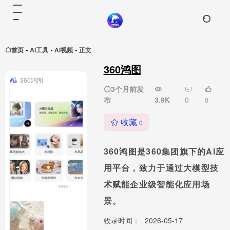
首页
AI工具
AI视频
正文
•
•
•
360鸿图
360鸿图
3个月前发
布
3.9K
0
0
收藏
0
360鸿图是360集团旗下的AI应
用平台，致力于通过大模型技
术赋能企业级智能化应用场
景。
收录时间：
2026-05-17