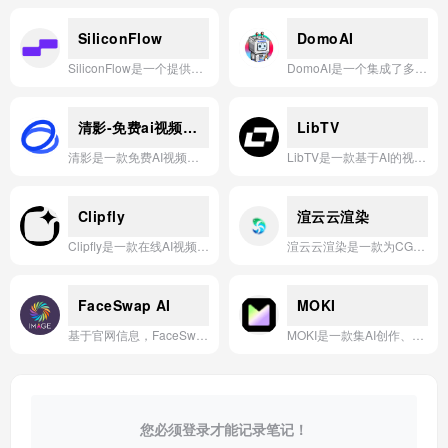
SiliconFlow
DomoAI
SiliconFlow是一个提供覆盖大语言模型、图像生成、视频创作和语音合成的、高速且经济高效的生成式AI云服务平台。
DomoAI是一个集成了多种AI视频生成与编辑功能的在线平台，能够将图像、视频和文本轻松转换为风格化视频、动画或3D场景。
清影-免费ai视频生成
LibTV
清影是一款免费AI视频生成应用，可根据文字或图片快速生成高质量视频内容。
LibTV是一款基于AI的视频内容分析与管理平台，能够自动识别、分类和提取视频中的关键信息，帮助用户高效管理和利用视频资源。
Clipfly
渲云云渲染
Clipfly是一款在线AI视频编辑工具，能一键智能剪辑、自动生成字幕、去除背景噪音并支持多种格式导出，让视频创作变得简单高效。
渲云云渲染是一款为CG设计师提供高效、安全、专业云端渲染服务的平台，支持效果图与影视动画的快速渲染。
FaceSwap AI
MOKI
基于官网信息，FaceSwap AI是一款基于深度学习的AI换脸工具，支持用户通过上传照片或视频，快速、逼真地交换面部。
MOKI是一款集AI创作、视频生成、动画制作于一体的智能平台，旨在通过先进的人工智能技术赋能个人与企业，轻松实现创意内容的可视化与商业化。
您必须登录才能记录笔记！