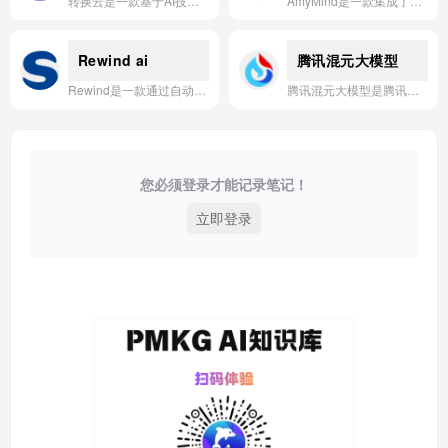
转换云是一款基于AI技术的云端文档格式转换工具，支持多种文件格式的快速、精准转换，无需安装软件即可在线使用。
AmyMind是一款集成了多种AI模型的智能思维导图工具，能够通过自然语言交互快速生成、扩展和优化思维导图，显著提升个人和团队的思考效率与创意产出。
Rewind ai
腾讯混元大模型
Rewind是一款通过自动记录并索引屏幕、音频及键盘活动，让用户能够利用AI随时回溯、搜索和理解个人数字经历的Mac应用。
腾讯混元大模型是腾讯推出的自研通用人工智能大模型，具备强大的自然语言理解和生成能力，广泛应用于对话、创作、分析等场景，助力企业智能化升级。
您必须登录才能记录笔记！
立即登录