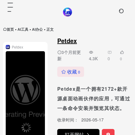
首页
AI工具
AI办公
正文
•
•
•
Petdex
Petdex
3个月前更
新
4.3K
0
0
收藏
0
Petdex是一个拥有2172+款开
源桌面动画伙伴的应用，可通过
一条命令安装并预览其状态。
收录时间：
2026-05-17
打开网站