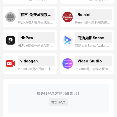
有言-免费ai视频生成
Remini
有言-免费AI视频生成应用，基于前沿技术将文字快速转化为生动视频，让创意表达更简单高效。
Remini是一款利用先进AI技术，能够将模糊、老旧、低分辨率的照片和视频瞬间修复、增强并高清化的强大图像处理应用。
HitPaw
商汤如影SenseAvatar
HitPaw提供一站式AI驱动的多媒体处理工具，涵盖视频增强、水印去除、格式转换、屏幕录制及图像编辑等功能，旨在简化创意工作流程。
商汤如影SenseAvatar是商汤科技推出的AI数字人生成平台，基于自研大模型与计算机视觉技术，可快速生成高拟真、可交互的数字人分身，广泛应用于视频创作、直播带货、企业宣传等场景。
videogen
Video Studio
VideoGen是AI视频生成领域的领先工具，通过可重复的AI工作流和强大编辑器，让用户在几分钟内从创意到完成专业级视频制作。
ToVideo是一款集AI图像转视频、视频增强、文本转视频于一体的智能创作平台，让用户无需专业剪辑技能即可快速生成高质量动态内容。
您必须登录才能记录笔记！
立即登录