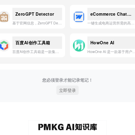
ZeroGPT Detector
eCommerce ChatGPT Prompts
基于官网信息，ZeroGPT Detector是一款利用先进AI算法，精准检测并区分由ChatGPT等人工智能生成工具编写的文本，帮助用户识别AI内容的高效检测应用。
一键生成电商运营所需的高质量ChatGPT提示词，助力产品描述、营销文案、客服回复与内容创作。
百度AI创作工具箱
HowOne AI
百度AI创作工具箱是一款集成了多种AI创作能力的在线平台，旨在通过智能技术提升内容创作的效率与质量。
HowOne AI 是一款基于用户个人数据构建的本地化 AI 知识库与问答应用，旨在将智
您必须登录才能记录笔记！
立即登录