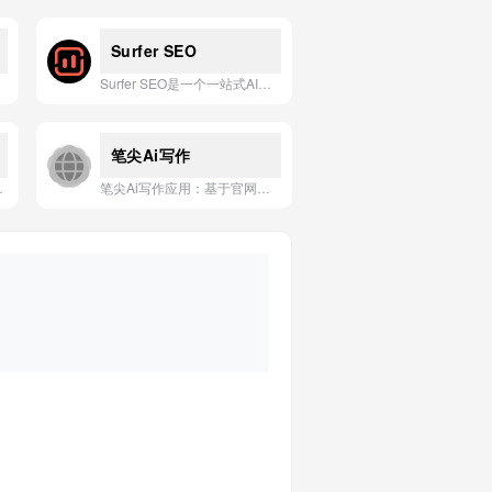
Surfer SEO
Surfer SEO是一个一站式AI驱动的内容优化平台，帮助你在Google、ChatGPT等AI搜索中提升可见度并捕获高意向流量。
笔尖Ai写作
能助手与真实世界数据紧密连接。
笔尖Ai写作应用：基于官网信息，专为高效创作设计的智能写作助手，提供灵感激发、内容生成与优化服务。