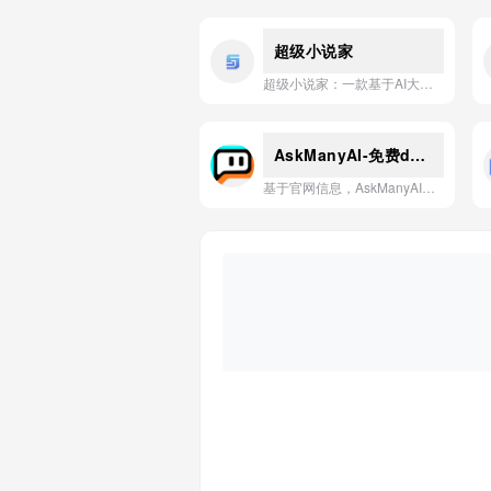
超级小说家
超级小说家：一款基于AI大模型、支持多题材一键生成与灵感续写的高效创作工具，助力用户轻松完成从脑洞到完整故事的全流程写作。
AskManyAI-免费deepseek
基于官网信息，AskManyAI是一款汇聚DeepSeek等全球顶尖AI模型的免费平台，助您开启生成式互联网的大门。