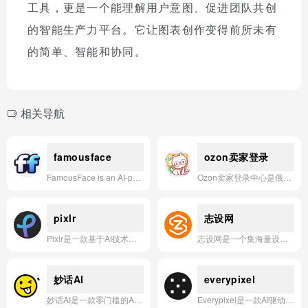
工具，更是一个能理解用户意图、促进团队共创
的智能生产力平台。它让图表创作变得前所未有
的简单、智能和协同。
相关导航
famousface
ozon卖家登录
FamousFace is an AI-powered photo studio offering tools for face swapping, style transformation, AI baby generation, and old photo restoration.
Ozon卖家登录中心是俄罗斯领先的多品类综合电商平台Ozon为中国卖家提供的官方管理后台，支持店铺运营、订单处理、收款设置及数据分析等一站式操作。
pixlr
志设网
Pixlr是一款基于AI技术的在线图像编辑工具，提供从一键式智能修图到专业级创意设计的全方位视觉创作体验。
志设网是一个集海量设计素材下载、AI智能生图与辅助工具于一体的综合性设计平台，帮助用户高效创作并轻松变现。
妙话AI
everypixel
妙话AI是一款零门槛的AI内容创作工具，输入任务即可自动生成适配小红书、抖音等平台的图文与短视频，让创意表达一键完成。
Everypixel是一款AI驱动的图像和视频内容审核与生成平台，帮助企业高效管理视觉资产并自动过滤不当内容。