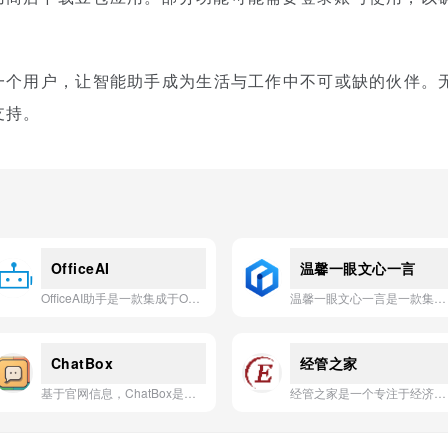
每一个用户，让智能助手成为生活与工作中不可或缺的伙伴。
支持。
OfficeAI
温馨一眼文心一言
OfficeAI助手是一款集成于Office/WPS的免费AI插件，通过本地化AI能力实现文档智能生成、格式一键优化与模板化极速创作，显著提升办公效率。
温馨一眼文心一言是一款集成深度需求分析与多模态创作支持（写作、绘画、翻译等）的智能AI助手。
ChatBox
经管之家
基于官网信息，ChatBox是一款集多种前沿AI模型于一体的全能型AI客户端，旨在为用户提供最强大、最便捷的AI交互体验。
经管之家是一个专注于经济学、管理学及相关领域的综合性学术社区与资源平台。