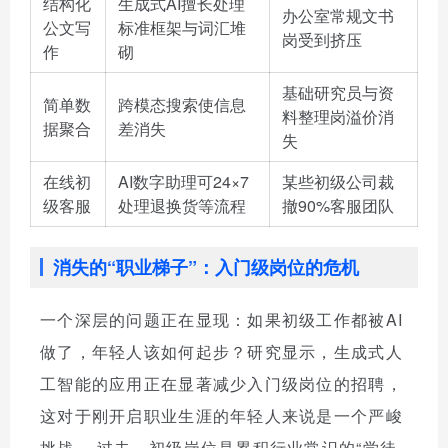
结构化
生成式AI擅长处理
办公室常规文书
公文写
标准框架与词汇堆
岗受到挤压
作
砌
基础研究员与资
简单数
跨模态搜索使信息
料整理岗溢价消
据聚合
差消失
失
在线初
AI数字助理可24×7
某些初级公司裁
级客服
处理退换货等流程
撤90%客服团队
消失的“职业梯子”：入门级岗位的危机
一个深层的问题正在显现：如果初级工作都被AI
做了，年轻人该如何起步？研究显示，生成式人
工智能的应用正在显著减少入门级岗位的招聘，
这对于刚开启职业生涯的年轻人来说是一个严峻
挑战
。过去，初级岗位是累积行业常识的“学徒