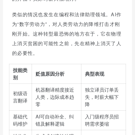
类似的情况也发生在编程和法律助理领域。AI作
为“数字劳动力”，对人类劳动力的降维打击才刚
刚开始。这种转型最恐怖的地方在于，它在物理
上消灭贫困的可能性之前，先在精神上消灭了人
的必要性。
技能类
贬值原因分析
典型表现
别
机器翻译精度接近
独立译员订单丢
初级语
人类，边际成本趋
失，时薪大幅下
言翻译
零
降
基础代
AI可自动补全、纠
入门级程序员招
码维护
错及解释逻辑
聘需求萎缩