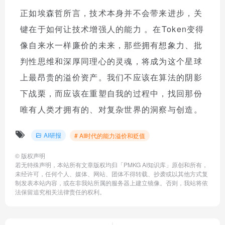
正如埃森哲所言，技术本身并不会带来进步，关
键在于如何让技术增强人的能力
。在Token变得
像自来水一样廉价的未来，那些拥有想象力、批
判性思维和深厚同理心的灵魂，将成为这个星球
上最昂贵的溢价资产。我们不应该在算法的阴影
下战栗，而应该在重塑自我的过程中，找回那份
唯有人类才拥有的、对复杂世界的洞察与创造。
AI研报
# AI时代的能力溢价和贬值
©
版权声明
若无特殊声明，本站所有文章版权均归「PMKG AI知识库」原创和所有，
未经许可，任何个人、媒体、网站、团体不得转载、抄袭或以其他方式复
制发表本站内容，或在非我站所属的服务器上建立镜像。否则，我站将依
法保留追究相关法律责任的权利。