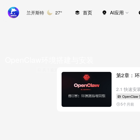
首页
AI应用
兰开斯特
27°
OpenClaw环境搭建与安装
共 1 篇文章
第2章：
OpenCla
5个月前