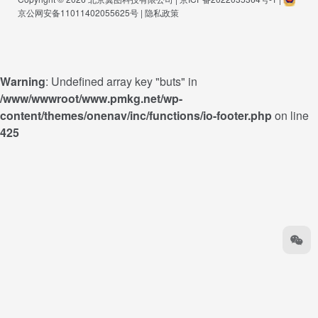
京公网安备11011402055625号
|
隐私政策
Warning
: Undefined array key "buts" in
/www/wwwroot/www.pmkg.net/wp-
content/themes/onenav/inc/functions/io-footer.php
on line
425