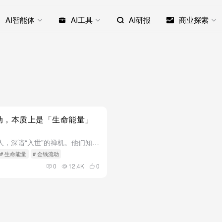
AI智能体
AI工具
AI研报
商业探索
动，本质上是「生命能量」
真正懂钱的人，深谙“入世”的禅机。他们知道，在这个物质世界里，金钱是生命力的延伸。 去创造价值，去解决问题，去产出内容，本质上都是在向世界展示自己的生命状态。当这种状态是充盈、稳定且富有张力时，金钱的...
# 生命能量
# 金钱流动
0
12.4K
0